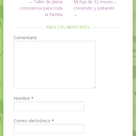
←
Taller de plena
Mi hija de 32 meses –
Post navigation
consciencia para toda
creciendo y soltando
la familia
→
DEJA UNA RESPUESTA
Comentario
Nombre
*
Correo electrónico
*