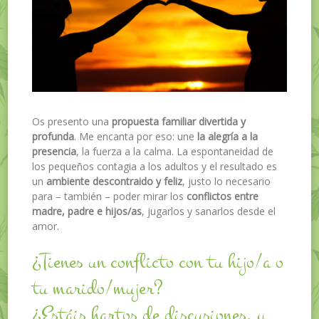
Os presento una
propuesta familiar divertida y
profunda
. Me encanta por eso: une
la alegría a la
presencia
, la fuerza a la calma. La espontaneidad de
los pequeños contagia a los adultos y el resultado es
un
ambiente descontraido y feliz
, justo lo necesario
para – también – poder mirar los
conflictos entre
madre, padre e hijos/as
, jugarlos y sanarlos desde el
amor.
¿Tienes un conflicto con tu hijo/a o
tu marido/mujer?
¿Estáis hartos de discusiones, y