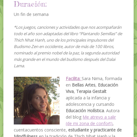
Duración:
Un fin de semana
*Los juegos, canciones y actividades que nos acompañarán
todo el año son adaptadas del libro “Plantando Semillas” de
Thich Nhat Hanh, uno de los principales impulsores del
Budismo Zen en occidente, autor de más de 100 libros,
nominado al premio nobel de la paz, la segunda autoridad
más grande en el mundo del budismo después del Dalai
Lama.
Facilita:
Sara Nima, formada
en
Bellas Artes
,
Educación
Viva
,
Terapia Gestalt
aplicada a la infancia y
adolescencia y cursando
Educación Holística
. Autora
del blog
Me atrevo a salir
(de mi zona de confort)
,
cuentacuentos consciente,
estudiante y practicante de
Mindfulness
en la tradición de Thich Nhat Hanh y la