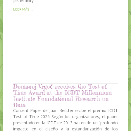
jak Mifinity...
LEER MÁS →
Domagoj Vrgoč receives the Test of
Time Award at the ICDT Millennium
Institute Foundational Research on
Data
Content Paper de Juan Reutter recibe el premio ICDT
Test of Time 2025 Según los organizadores, el paper
presentado en la ICDT de 2013 ha tenido un “profundo
impacto en el diseño y la estandarización de los