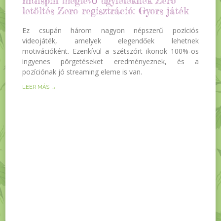
hitnspin meglévő ügyfeleknek Zero
letöltés Zero regisztráció: Gyors játék
Ez csupán három nagyon népszerű pozíciós
videojáték, amelyek elegendőek lehetnek
motivációként. Ezenkívül a szétszórt ikonok 100%-os
ingyenes pörgetéseket eredményeznek, és a
pozíciónak jó streaming eleme is van.
LEER MÁS →