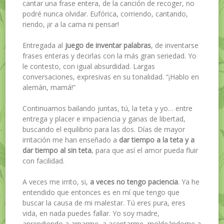
cantar una frase entera, de la canción de recoger, no
podré nunca olvidar. Eufórica, corriendo, cantando,
riendo, ¡ir a la cama ni pensar!
Entregada al
juego de inventar palabras
, de inventarse
frases enteras y decirlas con la más gran seriedad. Yo
le contesto, con igual absurdidad. Largas
conversaciones, expresivas en su tonalidad. “¡Hablo en
alemán, mamá!”
Continuamos bailando juntas, tú, la teta y yo… entre
entrega y placer e impaciencia y ganas de libertad,
buscando el equilibrio para las dos. Días de mayor
irritación me han enseñado a
dar tiempo a la teta y a
dar tiempo al sin teta
, para que así el amor pueda fluir
con facilidad.
A veces me irrito, si,
a veces no tengo paciencia
. Ya he
entendido que entonces es en mí que tengo que
buscar la causa de mi malestar. Tú eres pura, eres
vida, en nada puedes fallar. Yo soy madre,
aprendiendo a amarme, a aceptarme, moldeándome a