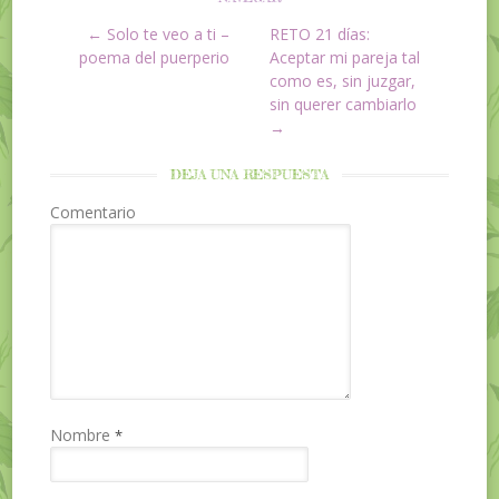
←
Solo te veo a ti –
RETO 21 días:
Post navigation
poema del puerperio
Aceptar mi pareja tal
como es, sin juzgar,
sin querer cambiarlo
→
DEJA UNA RESPUESTA
Comentario
Nombre
*