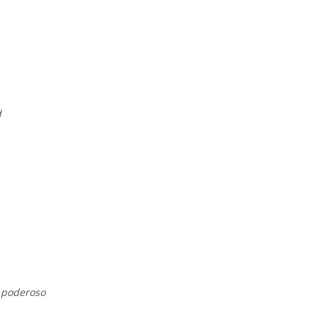
d
o poderoso