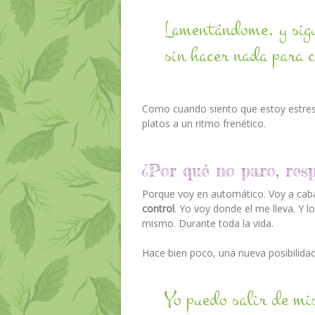
Lamentándome, y sig
sin hacer nada para 
Como cuando siento que estoy estres
platos a un ritmo frenético.
¿Por qué no paro, resp
Porque voy en automático. Voy a cab
control
. Yo voy donde el me lleva. Y l
mismo. Durante toda la vida.
Hace bien poco, una nueva posibilida
Yo puedo salir de mi