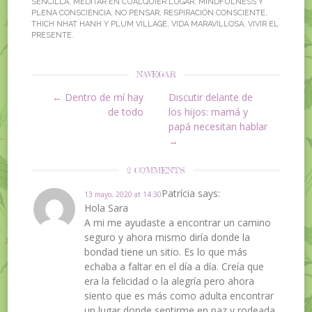
SENCILLA
,
MEDITAR EN CUALQUIER LUGAR
,
MINDFULNESS Y
PLENA CONSCIENCIA
,
NO PENSAR
,
RESPIRACIÓN CONSCIENTE
,
THICH NHAT HANH Y PLUM VILLAGE
,
VIDA MARAVILLOSA
,
VIVIR EL
PRESENTE
.
NAVEGAR
←
Dentro de mí hay
Discutir delante de
Post navigation
de todo
los hijos: mamá y
papá necesitan hablar
→
2 COMMENTS
Patrícia
says:
13 mayo, 2020 at 14:30
Hola Sara
A mi me ayudaste a encontrar un camino
seguro y ahora mismo diría donde la
bondad tiene un sitio. Es lo que más
echaba a faltar en el día a día. Creía que
era la felicidad o la alegría pero ahora
siento que es más como adulta encontrar
un lugar donde sentirme en paz y rodeada