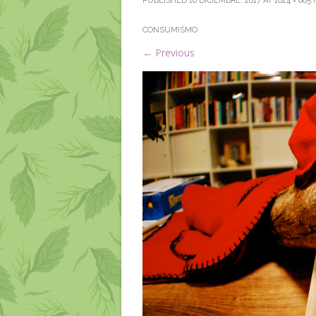
PUBLISHED
16 DICIEMBRE, 2017
AT
1024 × 685
CONSUMISMO
←
Previous