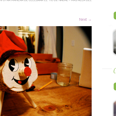
IN
OTRA MANERA DE CELEBRAR EL
TIÓ DE NADAL
– MÁS ALLÁ DEL
Next
→
A