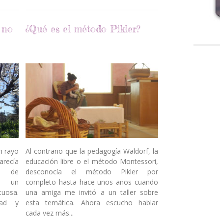
no
¿Qué es el método Pikler?
n rayo
Al contrario que la pedagogía Waldorf, la
parecía
educación libre o el método Montessori,
ba de
desconocía el método Pikler por
en un
completo hasta hace unos años cuando
tuosa.
una amiga me invitó a un taller sobre
dad y
esta temática. Ahora escucho hablar
cada vez más...