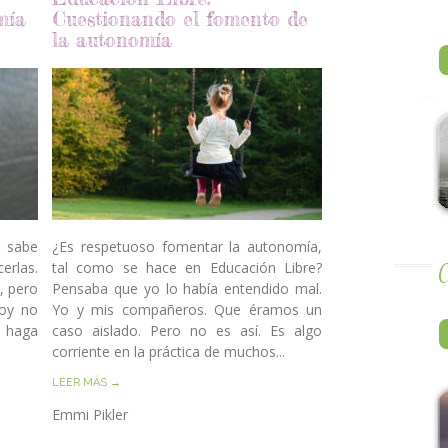
mía
Cuestionando el fomento de
la autonomía
o sabe
¿Es respetuoso fomentar la autonomía,
erlas.
tal como se hace en Educación Libre?
A
, pero
Pensaba que yo lo había entendido mal.
hoy no
Yo y mis compañeros. Que éramos un
 haga
caso aislado. Pero no es así. Es algo
corriente en la práctica de muchos...
LEER MÁS →
Emmi Pikler