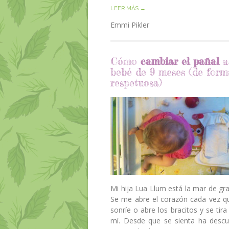
LEER MÁS →
Emmi Pikler
Cómo
cambiar el pañal
a
bebé de 9 meses (de form
respetuosa)
Mi hija Lua Llum está la mar de gra
Se me abre el corazón cada vez 
sonríe o abre los bracitos y se tira
mí. Desde que se sienta ha descu