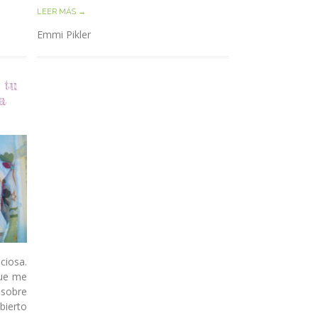
LEER MÁS →
Emmi Pikler
 tu
a
ciosa.
que me
 sobre
bierto