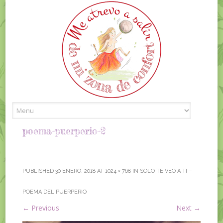
Skip to content
poema-puerperio-2
PUBLISHED
30 ENERO, 2018
AT
1024 × 768
IN
SOLO TE VEO A TI –
POEMA DEL PUERPERIO
←
Previous
Next
→