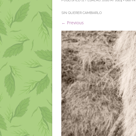
PUBLISHED
11 FEBRERO, 2018
AT
1024 × 680
I
SIN QUERER CAMBIARLO
←
Previous