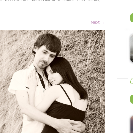
N
RETO 21 DÍAS: ACEPTAR MI PAREJA TAL COMO ES, SIN JUZGAR,
Next
→
A