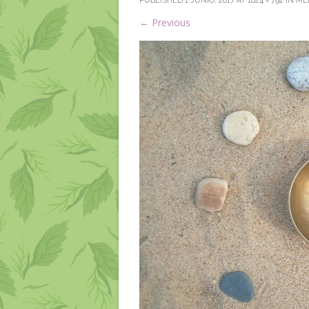
PUBLISHED
1 JUNIO, 2017
AT
1024 × 792
IN
ME
←
Previous