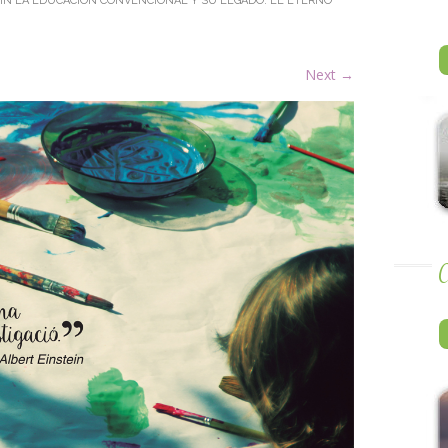
IN
LA EDUCACIÓN CONVENCIONAL Y SU LEGADO: EL ETERNO
Next
→
A